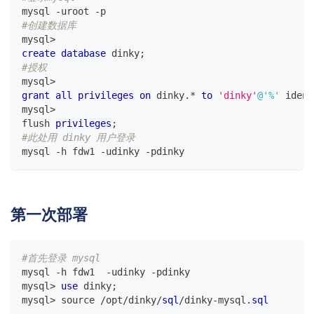
mysql 
-
uroot 
-
p
#创建数据库
mysql
>
create
database
 dinky
;
#授权
mysql
>
grant
all
privileges
on
 dinky
.
*
to
'dinky'
@'%'
 ident
mysql
>
flush 
privileges
;
#此处用 dinky 用户登录
mysql 
-
h fdw1 
-
udinky 
-
pdinky
第一次部署
#首先登录 mysql
mysql 
-
h fdw1  
-
udinky 
-
pdinky
mysql
>
use
 dinky
;
mysql
>
 source 
/
opt
/
dinky
/
sql
/
dinky
-
mysql
.
sql