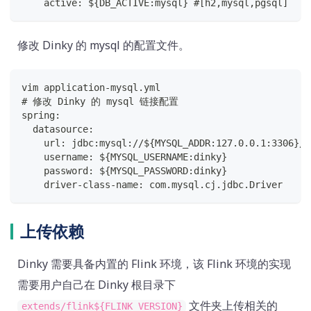
    active: ${DB_ACTIVE:mysql} #[h2,mysql,pgsql]
修改 Dinky 的 mysql 的配置文件。
vim application-mysql.yml
# 修改 Dinky 的 mysql 链接配置
spring:
  datasource:
    url: jdbc:mysql://${MYSQL_ADDR:127.0.0.1:3306}/$
    username: ${MYSQL_USERNAME:dinky}
    password: ${MYSQL_PASSWORD:dinky}
    driver-class-name: com.mysql.cj.jdbc.Driver
上传依赖
Dinky 需要具备内置的 Flink 环境，该 Flink 环境的实现
需要用户自己在 Dinky 根目录下
文件夹上传相关的
extends/flink${FLINK_VERSION}