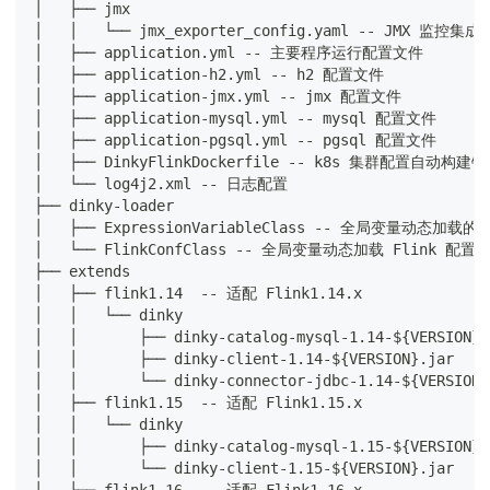
│   ├── jmx
│   │   └── jmx_exporter_config.yaml -- JMX 监控集成
│   ├── application.yml -- 主要程序运行配置文件
│   ├── application-h2.yml -- h2 配置文件
│   ├── application-jmx.yml -- jmx 配置文件
│   ├── application-mysql.yml -- mysql 配置文件
│   ├── application-pgsql.yml -- pgsql 配置文件
│   ├── DinkyFlinkDockerfile -- k8s 集群配置自动构建镜
│   └── log4j2.xml -- 日志配置
├── dinky-loader
│   ├── ExpressionVariableClass -- 全局变量动态
│   └── FlinkConfClass -- 全局变量动态加载 Flink 
├── extends
│   ├── flink1.14  -- 适配 Flink1.14.x
│   │   └── dinky
│   │       ├── dinky-catalog-mysql-1.14-${VERSION
│   │       ├── dinky-client-1.14-${VERSION}.jar
│   │       └── dinky-connector-jdbc-1.14-${VERS
│   ├── flink1.15  -- 适配 Flink1.15.x
│   │   └── dinky
│   │       ├── dinky-catalog-mysql-1.15-${VERSION
│   │       └── dinky-client-1.15-${VERSION}.jar
│   ├── flink1.16  -- 适配 Flink1.16.x