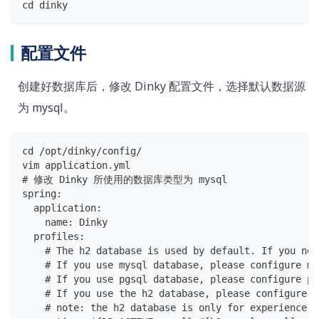
cd dinky
配置文件
创建好数据库后，修改 Dinky 配置文件，选择默认数据源
为 mysql。
cd /opt/dinky/config/
vim application.yml
# 修改 Dinky 所使用的数据库类型为 mysql
spring:
  application:
    name: Dinky
  profiles:
    # The h2 database is used by default. If you nee
    # If you use mysql database, please configure my
    # If you use pgsql database, please configure pg
    # If you use the h2 database, please configure t
    # note: the h2 database is only for experience u