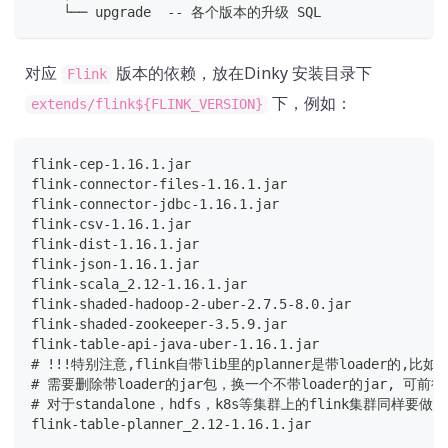
    └── upgrade  -- 各个版本的升级 SQL
对应
版本的依赖，放在Dinky 安装目录下
Flink
下，例如：
extends/flink${FLINK_VERSION}
flink-cep-1.16.1.jar
flink-connector-files-1.16.1.jar
flink-connector-jdbc-1.16.1.jar
flink-csv-1.16.1.jar
flink-dist-1.16.1.jar
flink-json-1.16.1.jar
flink-scala_2.12-1.16.1.jar
flink-shaded-hadoop-2-uber-2.7.5-8.0.jar
flink-shaded-zookeeper-3.5.9.jar
flink-table-api-java-uber-1.16.1.jar
# !!!特别注意,flink自带lib里的planner是带loader的,比如:flin
# 需要删除带loader的jar包，换一个不带loader的jar, 可前
# 对于standalone，hdfs，k8s等集群上的flink集群同样要做
flink-table-planner_2.12-1.16.1.jar