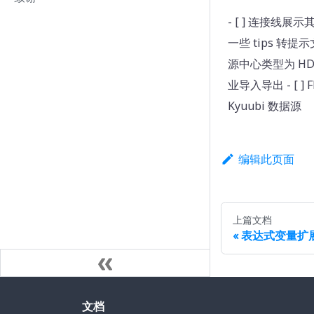
- [ ] 连接线展示
一些 tips 转提示文案
源中心类型为 HDFS
业导入导出 - [ ]
Kyuubi 数据源
编辑此页面
上篇文档
表达式变量扩
文档