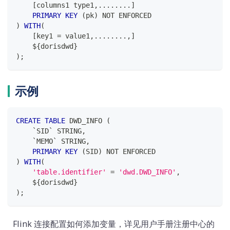
[
columns1 type1
,
.
.
.
.
.
.
.
.
]
PRIMARY
KEY
(
pk
)
NOT
 ENFORCED
)
WITH
(
[
key1 
=
 value1
,
.
.
.
.
.
.
.
.
,
]
    ${dorisdwd}
)
;
示例
CREATE
TABLE
 DWD_INFO 
(
`
SID
`
 STRING
,
`
MEMO
`
 STRING
,
PRIMARY
KEY
(
SID
)
NOT
 ENFORCED
)
WITH
(
'table.identifier'
=
'dwd.DWD_INFO'
,
    ${dorisdwd}
)
;
Flink 连接配置如何添加变量，详见用户手册注册中心的