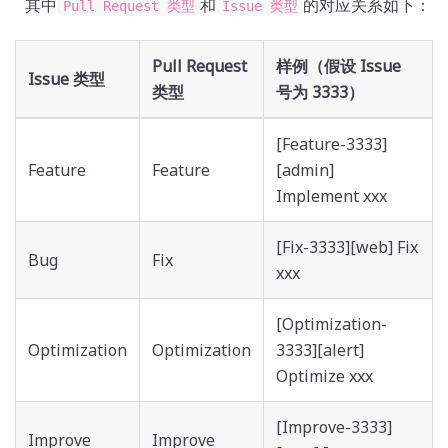
其中
和
的对应关系如下：
Pull Request 类型
Issue 类型
Pull Request
样例（假设 Issue
Issue 类型
类型
号为 3333）
[Feature-3333]
Feature
Feature
[admin]
Implement xxx
[Fix-3333][web] Fix
Bug
Fix
xxx
[Optimization-
Optimization
Optimization
3333][alert]
Optimize xxx
[Improve-3333]
Improve
Improve