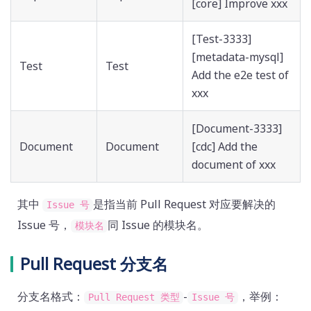
[core] Improve xxx
[Test-3333]
[metadata-mysql]
Test
Test
Add the e2e test of
xxx
[Document-3333]
Document
Document
[cdc] Add the
document of xxx
其中
是指当前 Pull Request 对应要解决的
Issue 号
Issue 号，
同 Issue 的模块名。
模块名
Pull Request 分支名
分支名格式：
-
，举例：
Pull Request 类型
Issue 号